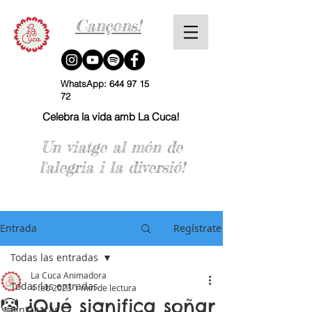
Cançons!
WhatsApp:
644 97 15
72
Celebra la vida amb La Cuca!
Un viatge al món de
l'alegria i la diversió!
Entrada
Regístrate
Todas las entradas
La Cuca Animadora
Todas las entradas
4 feb 2023
1 min de lectura
🤡 ¿Qué significa soñar
Pintacaras