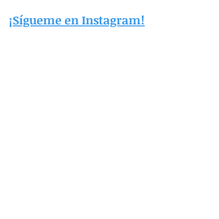
¡Sígueme en Instagram!
#soñarcon
#significadosueños
#significadodelossueños
#soñarconpayasos
#quesignificasoñarconpayasos
Entradas recientes
Ver todo