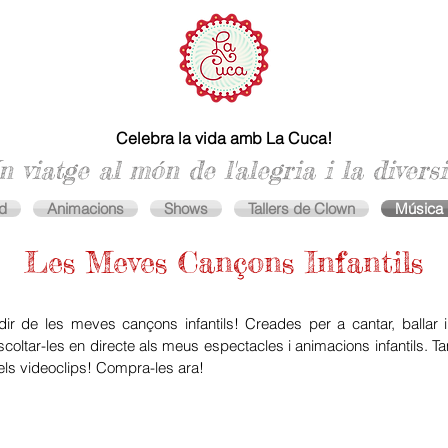
Celebra la vida amb La Cuca!
n viatge al món de l'alegria i la diversi
d
Animacions
Shows
Tallers de Clown
Música
Les Meves Cançons Infantils
ir de les meves cançons infantils! Creades per a cantar, ballar
coltar-les en directe als meus espectacles i animacions infantils. T
ls videoclips! Compra-les ara!