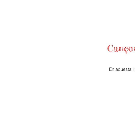
Cançon
En aquesta l