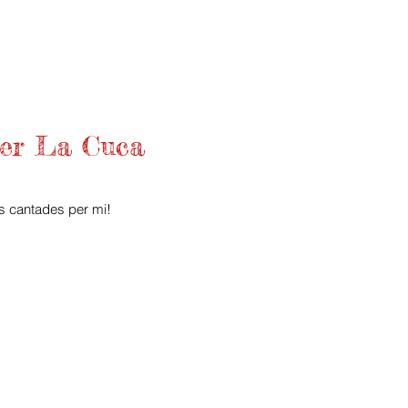
per La Cuca
rs cantades per mi!