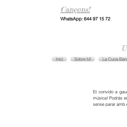
Cançons!
WhatsApp: 644 97 15 72
U
Inici
Sobre Mi
La Cuca Ban
Et convido a gaud
música! Podràs es
sense parar amb e