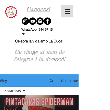
Cançons!
WhatsApp:
644 97 15
72
Celebra la vida amb La Cuca!
Un viatge al món de
l'alegria i la diversió!
Blog
Regístrate
Pintacaras
Todas las
entradas