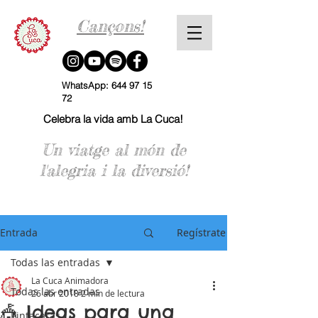
Cançons!
WhatsApp:
644 97 15
72
Celebra la vida amb La Cuca!
Un viatge al món de
l'alegria i la diversió!
Entrada
Regístrate
Todas las entradas
La Cuca Animadora
Todas las entradas
26 abr 2018
2 min de lectura
🎪 Ideas para una
Pintacaras