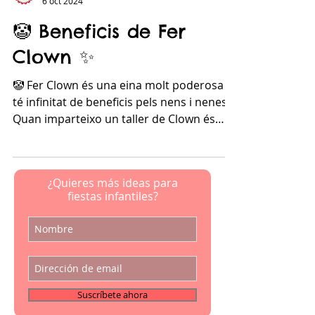
La Cuca Animadora
6 oct 2024
🤡 Beneficis de Fer
Clown ✨
🤡 Fer Clown és una eina molt poderosa i
té infinitat de beneficis pels nens i nenes.
Quan imparteixo un taller de Clown és
fascinant...
¿Quieres más ideas para
fiestas infantiles?