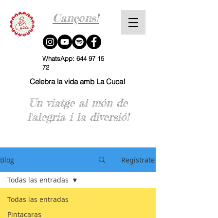
Cançons!
WhatsApp:
644 97 15
72
Celebra la vida amb La Cuca!
Un viatge al món de
l'alegria i la diversió!
Blog
Regístrate
Todas las entradas
Todas las entradas
Pintacaras