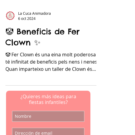
La Cuca Animadora
6 oct 2024
🤡 Beneficis de Fer
Clown ✨
🤡 Fer Clown és una eina molt poderosa i
té infinitat de beneficis pels nens i nenes.
Quan imparteixo un taller de Clown és
fascinant...
¿Quieres más ideas para
fiestas infantiles?