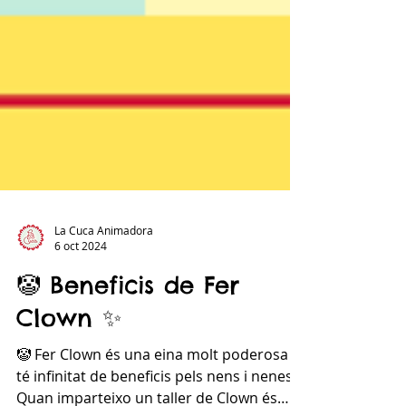
La Cuca Animadora
6 oct 2024
🤡 Beneficis de Fer
Clown ✨
🤡 Fer Clown és una eina molt poderosa i