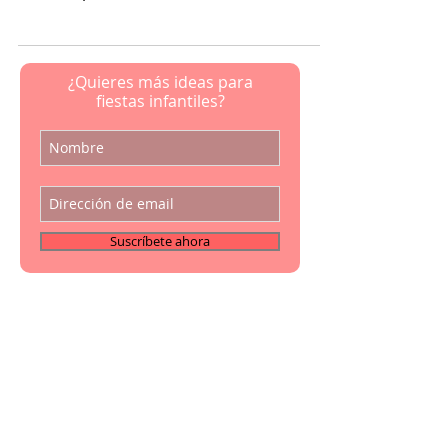
té infinitat de beneficis pels nens i nenes.
Quan imparteixo un taller de Clown és
fascinant...
¿Quieres más ideas para
fiestas infantiles?
Suscríbete ahora