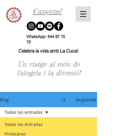
Cançons!
WhatsApp:
644 97 15
72
Celebra la vida amb La Cuca!
Un viatge al món de
l'alegria i la diversió!
Blog
Regístrate
Todas las entradas
Todas las entradas
Pintacaras